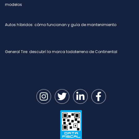
modelos
Autos híbridos: cómo funcionan y guía de mantenimiento
General Tire: descubrí la marca todoterreno de Continental
I
T
L
F
n
w
i
a
s
i
n
c
t
t
k
e
a
t
e
b