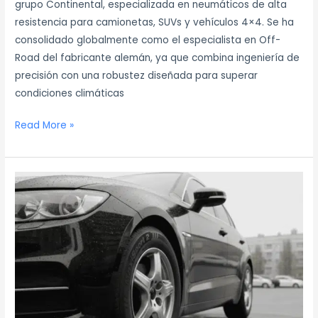
grupo Continental, especializada en neumáticos de alta
resistencia para camionetas, SUVs y vehículos 4×4. Se ha
consolidado globalmente como el especialista en Off-
Road del fabricante alemán, ya que combina ingeniería de
precisión con una robustez diseñada para superar
condiciones climáticas
Read More »
Cubiertas
Maxisport:
la
línea
de
Fate
para
uso