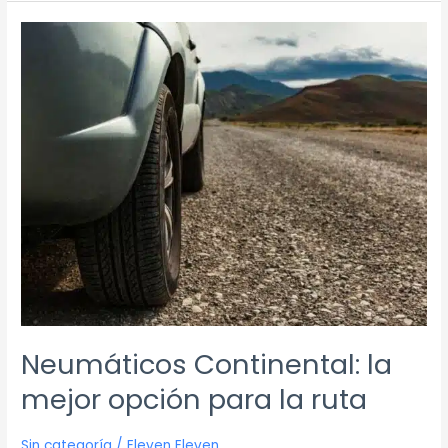
Neumáticos
Continental:
la
mejor
opción
para
la
ruta
Neumáticos Continental: la
mejor opción para la ruta
Sin categoría
/
Eleven Eleven