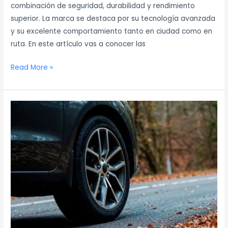
combinación de seguridad, durabilidad y rendimiento
superior. La marca se destaca por su tecnología avanzada
y su excelente comportamiento tanto en ciudad como en
ruta. En este artículo vas a conocer las
Read More »
Neumáticos
Sentury:
qué
saber
antes
de
comprar