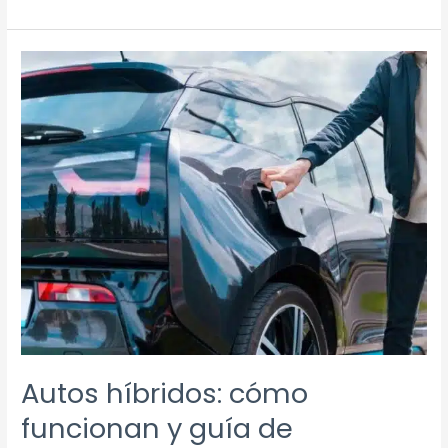
Autos
híbridos:
cómo
funcionan
y
guía
de
mantenimiento
Autos híbridos: cómo
funcionan y guía de