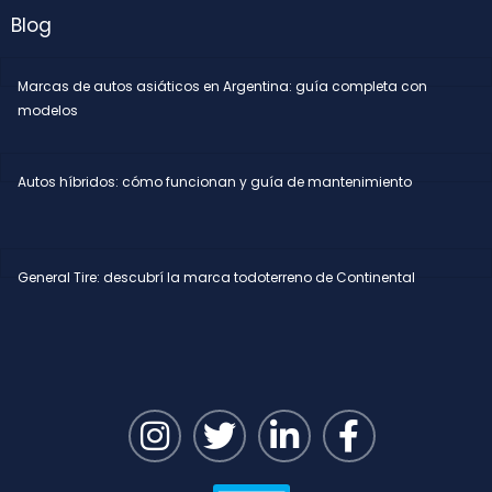
Blog
Marcas de autos asiáticos en Argentina: guía completa con
modelos
Autos híbridos: cómo funcionan y guía de mantenimiento
General Tire: descubrí la marca todoterreno de Continental
I
T
L
F
n
w
i
a
s
i
n
c