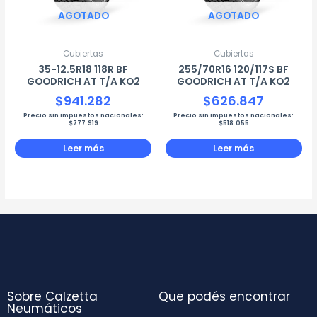
AGOTADO
AGOTADO
Cubiertas
Cubiertas
35-12.5R18 118R BF
255/70R16 120/117S BF
GOODRICH AT T/A KO2
GOODRICH AT T/A KO2
$
941.282
$
626.847
Precio sin impuestos nacionales:
Precio sin impuestos nacionales:
$
777.919
$
518.055
Leer más
Leer más
Sobre Calzetta
Que podés encontrar
Neumáticos