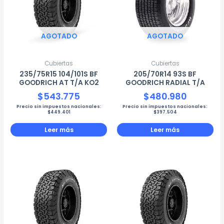
AGOTADO
AGOTADO
Cubiertas
Cubiertas
235/75R15 104/101S BF
205/70R14 93S BF
GOODRICH AT T/A KO2
GOODRICH RADIAL T/A
$
543.775
$
480.980
Precio sin impuestos nacionales:
Precio sin impuestos nacionales:
$
449.401
$
397.504
Leer más
Leer más