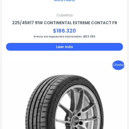
Cubiertas
225/45R17 91W CONTINENTAL EXTREME CONTACT FR
$
186.320
Precio sin impuestos nacionales:
$
153.983
Leer más
El
El
¡Oferta!
precio
precio
original
actual
era:
es:
$311.006.
$264.355.