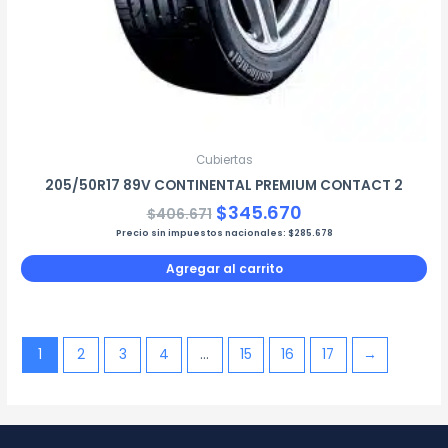
Cubiertas
205/50R17 89V CONTINENTAL PREMIUM CONTACT 2
$
345.670
$
406.671
Precio sin impuestos nacionales:
$
285.678
Agregar al carrito
1
2
3
4
…
15
16
17
→