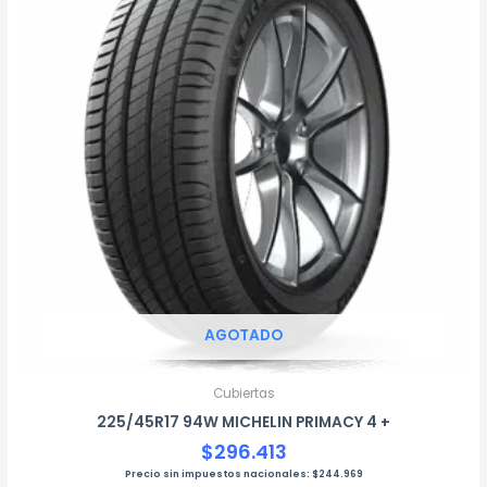
AGOTADO
Cubiertas
225/45R17 94W MICHELIN PRIMACY 4 +
$
296.413
Precio sin impuestos nacionales:
$
244.969