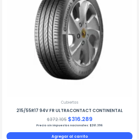
$372.105.
$316.289.
Cubiertas
215/55R17 94V FR ULTRACONTACT CONTINENTAL
$
316.289
$
372.105
Precio sin impuestos nacionales:
$
261.396
Agregar al carrito