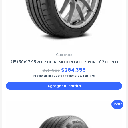
Cubiertas
215/50R17 95W FR EXTREMECONTACT SPORT 02 CONTI
$
264.355
$
311.006
Precio sin impuestos nacionales:
$
218.475
Agregar al carrito
El
El
¡Oferta!
precio
precio
original
actual
era:
es: