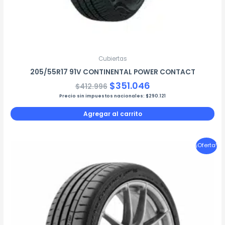
Cubiertas
205/55R17 91V CONTINENTAL POWER CONTACT
$
351.046
$
412.996
Precio sin impuestos nacionales:
$
290.121
Agregar al carrito
El
El
¡Oferta!
precio
precio
original
actual
era:
es:
$293.542.
$249.510.