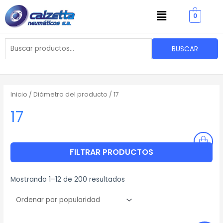
Ordenado
Ir
Menu
por
popularidad
0
al
contenido
Buscar
BUSCAR
por:
Inicio
/ Diámetro del producto / 17
17
FILTRAR PRODUCTOS
Mostrando 1–12 de 200 resultados