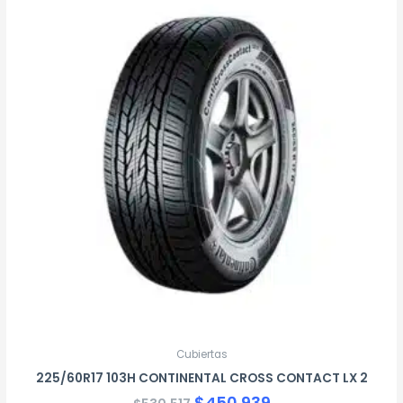
precio
precio
original
actual
era:
es:
$530.517.
$450.939.
Cubiertas
225/60R17 103H CONTINENTAL CROSS CONTACT LX 2
$
450.939