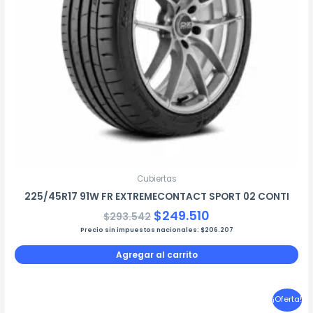
Cubiertas
225/45R17 91W FR EXTREMECONTACT SPORT 02 CONTI
$
249.510
$
293.542
Precio sin impuestos nacionales:
$
206.207
Agregar al carrito
El
El
¡Oferta!