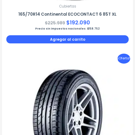
Cubiertas
165/70R14 Continental ECOCONTACT 6 85T XL
$
192.090
$
225.989
Precio sin impuestos nacionales:
$
158.752
Agregar al carrito
El
El
¡Oferta!
precio
precio
original
actual
era:
es:
$406.671.
$345.670.