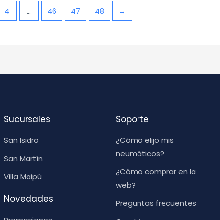
4
…
46
47
48
→
Sucursales
Soporte
San Isidro
¿Cómo elijo mis
neumáticos?
San Martín
¿Cómo comprar en la
Villa Maipú
web?
Novedades
Preguntas frecuentes
Promociones