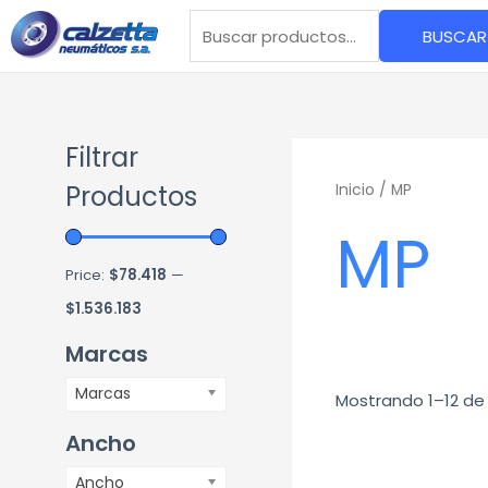
Ir
BUSCAR
al
Buscar
contenido
por:
Filtrar
Productos
Inicio
/ MP
MP
Price:
$78.418
—
$1.536.183
Marcas
Marcas
Mostrando 1–12 de
Ancho
El
Ancho