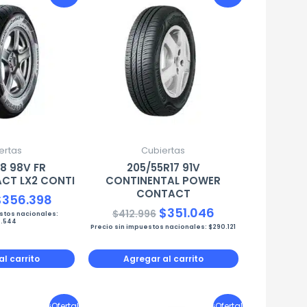
recio
precio
precio
precio
riginal
actual
original
actual
ra:
es:
era:
es:
419.292.
$356.398.
$412.996.
$351.046.
ertas
Cubiertas
8 98V FR
205/55R17 91V
T LX2 CONTI
CONTINENTAL POWER
CONTACT
$
356.398
$
351.046
$
412.996
stos nacionales:
.544
Precio sin impuestos nacionales:
$
290.121
l carrito
Agregar al carrito
El
El
El
El
¡Oferta!
¡Oferta!