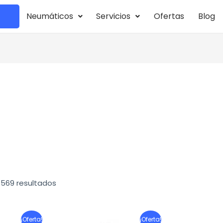
Neumáticos
Servicios
Ofertas
Blog
Ordenado
por
popularidad
 569 resultados
El
El
El
E
¡Oferta!
¡Oferta!