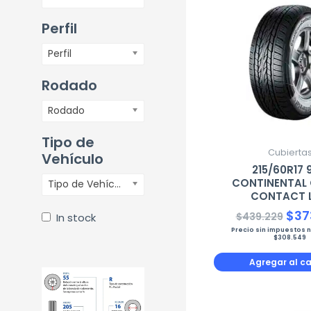
pre
orig
Perfil
era:
Perfil
$43
Rodado
Rodado
Tipo de
Cubierta
Vehículo
215/60R17 
CONTINENTAL
Tipo de Vehículo
CONTACT L
$
37
$
439.229
In stock
Precio sin impuestos 
$
308.549
Agregar al ca
El