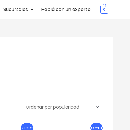
Sucursales
Hablá con un experto
0
l
El
El
El
¡Oferta!
¡Oferta!