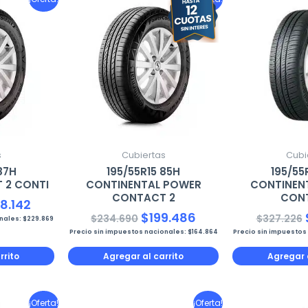
cio
precio
precio
precio
ginal
actual
original
actual
es:
era:
es:
7.226.
$278.142.
$234.690.
$199.486.
s
Cubiertas
Cubi
87H
195/55R15 85H
195/55
2 CONTI
CONTINENTAL POWER
CONTINEN
CONTACT 2
CON
8.142
$
199.486
$
234.690
$
327.226
onales:
$
229.869
Precio sin impuestos nacionales:
$
164.864
Precio sin impuestos
rrito
Agregar al carrito
Agregar a
El
El
El
E
¡Oferta!
¡Oferta!