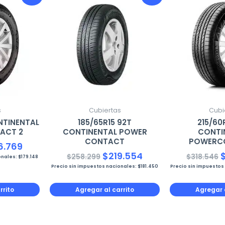
cio
precio
precio
precio
p
ginal
actual
original
actual
o
:
es:
era:
es:
e
5.023.
$216.769.
$258.299.
$219.554.
$
s
Cubiertas
Cubi
NTINENTAL
185/65R15 92T
215/60
ACT 2
CONTINENTAL POWER
CONTI
CONTACT
POWERC
6.769
$
219.554
$
258.299
$
318.546
onales:
$
179.148
Precio sin impuestos nacionales:
$
181.450
Precio sin impuestos
rrito
Agregar al carrito
Agregar a