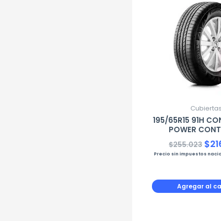
pre
ori
era
$25
Cubierta
195/65R15 91H CO
POWER CONT
$
21
$
255.023
Precio sin impuestos naci
Agregar al ca