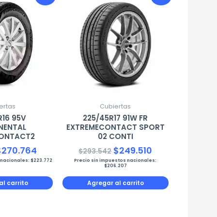
recio
precio
precio
precio
riginal
actual
original
actual
ra:
es:
era:
es:
318.546.
$270.764.
$293.542.
$249.510.
ertas
Cubiertas
R16 95V
225/45R17 91W FR
NENTAL
EXTREMECONTACT SPORT
ONTACT2
02 CONTI
$
270.764
$
249.510
$
293.542
 nacionales:
$
223.772
Precio sin impuestos nacionales:
$
206.207
l carrito
Agregar al carrito