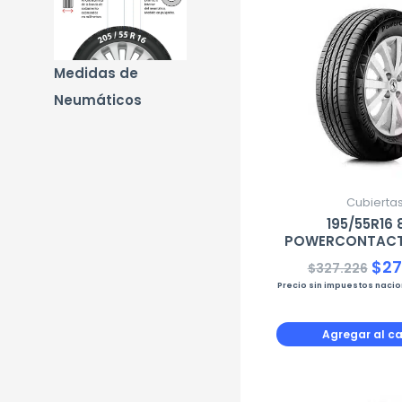
pre
ori
era:
Medidas de
$32
Neumáticos
Cubierta
195/55R16 
POWERCONTACT 
$
27
$
327.226
Precio sin impuestos naci
Agregar al ca
El