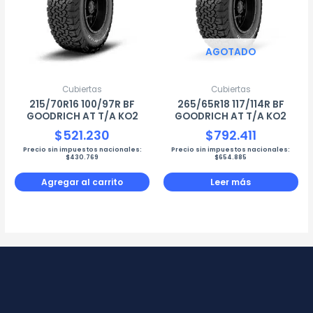
AGOTADO
Cubiertas
Cubiertas
215/70R16 100/97R BF
265/65R18 117/114R BF
GOODRICH AT T/A KO2
GOODRICH AT T/A KO2
$
521.230
$
792.411
Precio sin impuestos nacionales:
Precio sin impuestos nacionales:
$
430.769
$
654.885
Agregar al carrito
Leer más