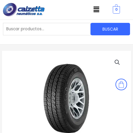
Ir
Menu
0
al
contenido
Buscar
BUSCAR
por: