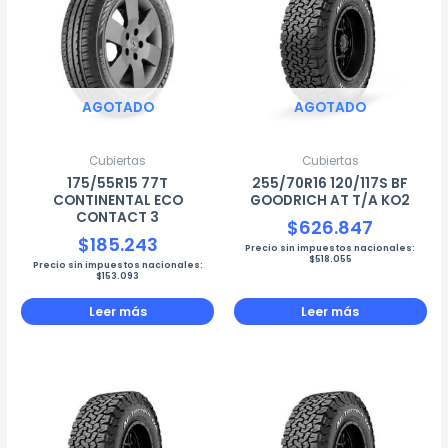
AGOTADO
AGOTADO
Cubiertas
Cubiertas
175/55R15 77T
255/70R16 120/117S BF
CONTINENTAL ECO
GOODRICH AT T/A KO2
CONTACT 3
$
626.847
$
185.243
Precio sin impuestos nacionales:
$
518.055
Precio sin impuestos nacionales:
$
153.093
Leer más
Leer más