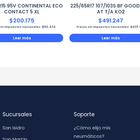
R15 95V CONTINENTAL ECO
225/65R17 107/103S BF GOO
CONTACT 5 XL
AT T/A KO2
$
200.175
$
491.247
sin impuestos nacionales:
$
165.434
Precio sin impuestos nacionales:
$
405.
Leer más
Leer más
Sucursales
Soporte
San Isidro
¿Cómo elijo mis
neumáticos?
San Martín