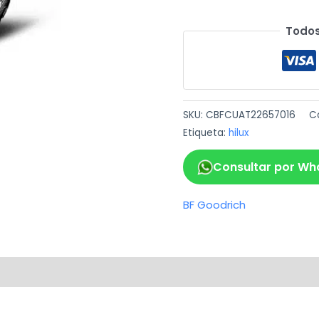
Todos
SKU:
CBFCUAT22657016
C
Etiqueta:
hilux
Consultar por Wh
BF Goodrich
ca