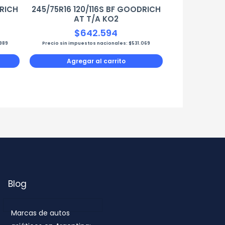
DRICH
245/75R16 120/116S BF GOODRICH
AT T/A KO2
$
642.594
989
Precio sin impuestos nacionales:
$
531.069
Agregar al carrito
Blog
Marcas de autos