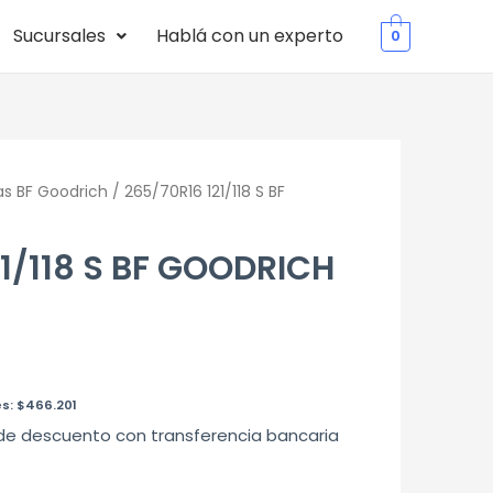
Sucursales
Hablá con un experto
0
as BF Goodrich
/ 265/70R16 121/118 S BF
21/118 S BF GOODRICH
es:
$
466.201
de descuento con transferencia bancaria