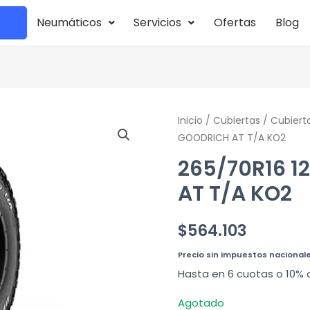
Neumáticos
Servicios
Ofertas
Blog
Inicio
/
Cubiertas
/
Cubiert
GOODRICH AT T/A KO2
265/70R16 1
AT T/A KO2
$
564.103
Precio sin impuestos nacional
Hasta en 6 cuotas o 10% 
Agotado