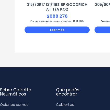
315/70R17 121/118S BF GOODRICH
205/60
AT T/A KO2
$
688.278
Precio sin impuestos nacionales:
$
568.825
Precio 
Leer más
Sobre Calzetta
Que podés
Neumáticos
encontrar
Quienes somos
Cubiertas