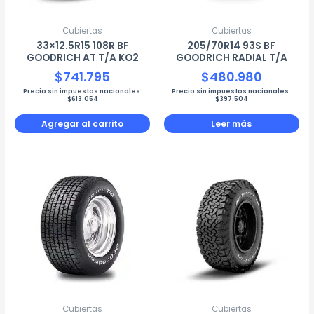
Cubiertas
Cubiertas
33×12.5R15 108R BF
205/70R14 93S BF
GOODRICH AT T/A KO2
GOODRICH RADIAL T/A
$
741.795
$
480.980
Precio sin impuestos nacionales:
Precio sin impuestos nacionales:
$
613.054
$
397.504
Agregar al carrito
Leer más
Cubiertas
Cubiertas