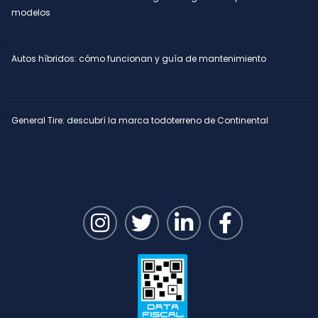
modelos
Autos híbridos: cómo funcionan y guía de mantenimiento
General Tire: descubrí la marca todoterreno de Continental
I
T
L
F
n
w
i
a
s
i
n
c
t
t
k
e
a
t
e
b