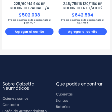
225/60R14 94S BF
245/75R16 120/116S BF
GOODRICH RADIAL T/A
GOODRICH AT T/A KO2
$
502.038
$
642.594
Precio sin impuestos nacionales:
Precio sin impuestos nacionales:
$
414.907
$
531.069
Agregar al carrito
Agregar al carrito
Sobre Calzetta
Que podés encontrar
Neumáticos
Cubiertas
Quienes somos
Llantas
Contacto
Baterías
Botón de Arrepentimiento