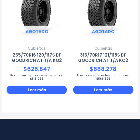
AGOTADO
AGOTADO
Cubiertas
Cubiertas
255/70R16 120/117S BF
315/70R17 121/118S BF
GOODRICH AT T/A KO2
GOODRICH AT T/A KO2
$
626.847
$
688.278
Precio sin impuestos nacionales:
Precio sin impuestos nacionales:
$
518.055
$
568.825
Leer más
Leer más