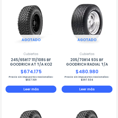
AGOTADO
AGOTADO
Cubiertas
Cubiertas
245/65R17 111/108S BF
205/70R14 93S BF
GOODRICH AT T/A KO2
GOODRICH RADIAL T/A
$
674.175
$
480.980
Precio sin impuestos nacionales:
Precio sin impuestos nacionales:
$
557.169
$
397.504
Leer más
Leer más