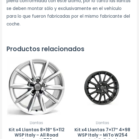
plena conformidad con éste último, por lo tanto las llantas
se deben montar sólo y exclusivamente en el vehículo
para lo que fueron fabricadas por el mismo fabricante del
coche.
Productos relacionados
Llantas
Llantas
Kit x4 Llantas 8×18″ 5×112
Kit x4 Llantas 7×17″ 4×98
WSP Italy – All Road
WSP Italy – MiTo W254