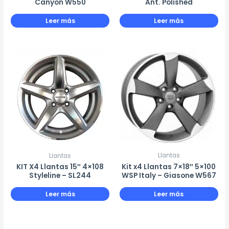
Canyon W550
Ant. Polished
Leer más
Leer más
Llantas
Llantas
Kit x4 Llantas 7×18″ 5×100
KIT X4 Llantas 15″ 4×108
WSP Italy – Giasone W567
Styleline – SL244
Leer más
Leer más