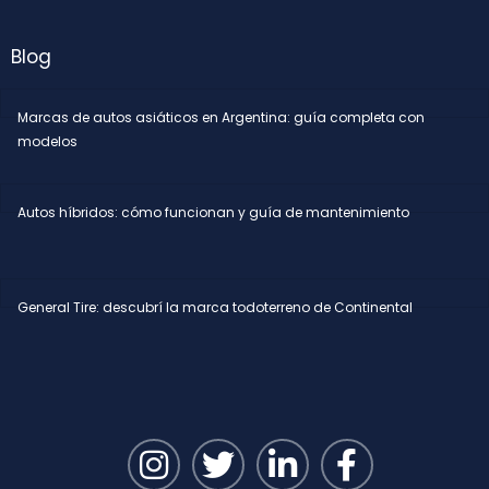
Blog
Marcas de autos asiáticos en Argentina: guía completa con
modelos
Autos híbridos: cómo funcionan y guía de mantenimiento
General Tire: descubrí la marca todoterreno de Continental
I
T
L
F
n
w
i
a