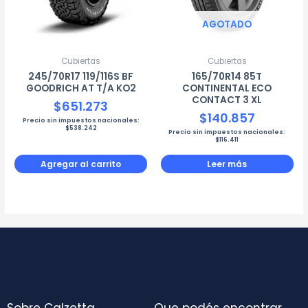
AGOTADO
Cubiertas
Cubiertas
245/70R17 119/116S BF
165/70R14 85T
GOODRICH AT T/A KO2
CONTINENTAL ECO
CONTACT 3 XL
$
651.273
$
140.857
Precio sin impuestos nacionales:
$
538.242
Precio sin impuestos nacionales:
$
116.411
Agregar al carrito
Leer más