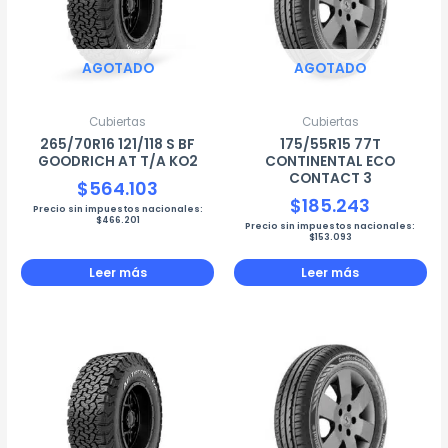
AGOTADO
AGOTADO
Cubiertas
Cubiertas
265/70R16 121/118 S BF
175/55R15 77T
GOODRICH AT T/A KO2
CONTINENTAL ECO
CONTACT 3
$
564.103
$
185.243
Precio sin impuestos nacionales:
$
466.201
Precio sin impuestos nacionales:
$
153.093
Leer más
Leer más