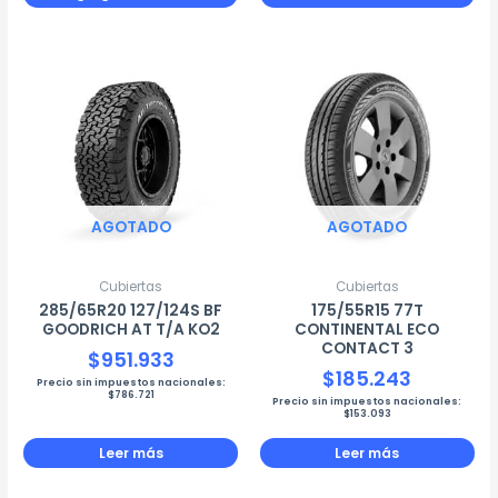
AGOTADO
AGOTADO
Cubiertas
Cubiertas
285/65R20 127/124S BF
175/55R15 77T
GOODRICH AT T/A KO2
CONTINENTAL ECO
CONTACT 3
$
951.933
$
185.243
Precio sin impuestos nacionales:
$
786.721
Precio sin impuestos nacionales:
$
153.093
Leer más
Leer más