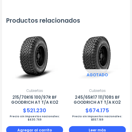
Productos relacionados
AGOTADO
Cubiertas
Cubiertas
215/70R16 100/97R BF
245/65R17 111/108S BF
GOODRICH AT T/A KO2
GOODRICH AT T/A KO2
$
521.230
$
674.175
Precio sin impuestos nacionales:
Precio sin impuestos nacionales:
$
430.769
$
557.169
Agregar al carrito
Leer más