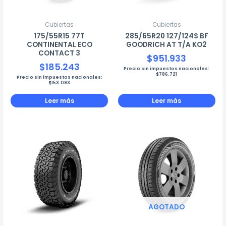
Cubiertas
Cubiertas
175/55R15 77T
285/65R20 127/124S BF
CONTINENTAL ECO
GOODRICH AT T/A KO2
CONTACT 3
$
951.933
$
185.243
Precio sin impuestos nacionales:
$
786.721
Precio sin impuestos nacionales:
$
153.093
Leer más
Leer más
AGOTADO