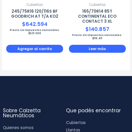
Cubiertas
Cubiertas
245/75R16 120/116S BF
165/70R14 85T
GOODRICH AT T/A KO2
CONTINENTAL ECO
CONTACT 3 XL
$
642.594
$
140.857
Precio sin impuestos nacionales:
$
531.069
Precio sin impuestos nacionales:
$
116.411
Agregar al carrito
Leer más
Sobre Calzetta
Que podés encontrar
Neumáticos
Cubiertas
Quienes somos
Llantas