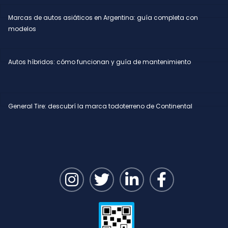
Marcas de autos asiáticos en Argentina: guía completa con
modelos
Autos híbridos: cómo funcionan y guía de mantenimiento
General Tire: descubrí la marca todoterreno de Continental
I
T
L
F
n
w
i
a
s
i
n
c
t
t
k
e