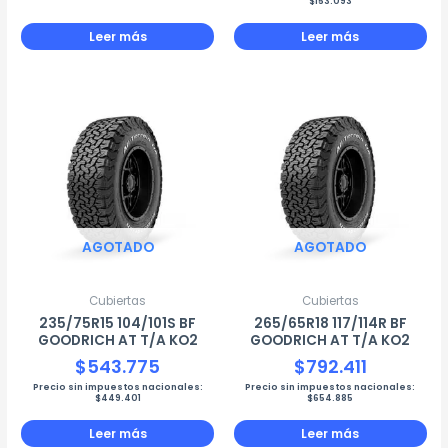
$
153.093
Leer más
Leer más
AGOTADO
AGOTADO
Cubiertas
Cubiertas
235/75R15 104/101S BF
265/65R18 117/114R BF
GOODRICH AT T/A KO2
GOODRICH AT T/A KO2
$
543.775
$
792.411
Precio sin impuestos nacionales:
Precio sin impuestos nacionales:
$
449.401
$
654.885
Leer más
Leer más