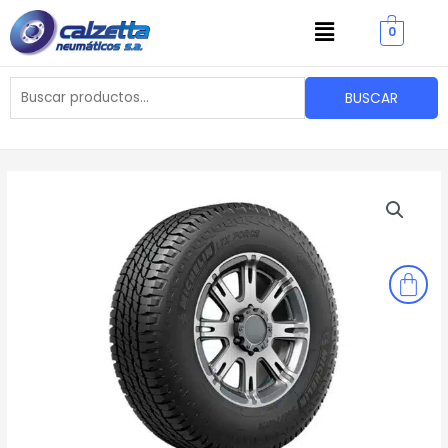
Ir
Menu
0
al
contenido
Buscar
BUSCAR
por: