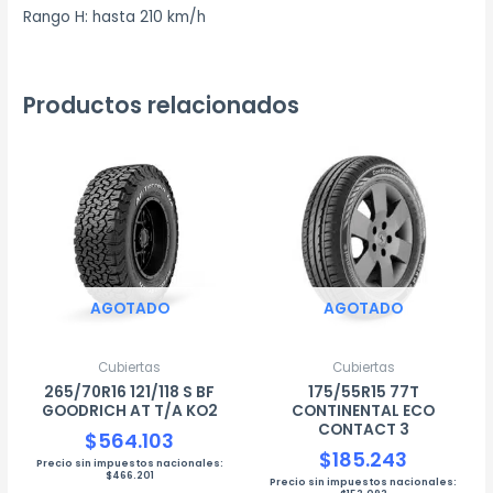
Rango H: hasta 210 km/h
Productos relacionados
AGOTADO
AGOTADO
Cubiertas
Cubiertas
265/70R16 121/118 S BF
175/55R15 77T
GOODRICH AT T/A KO2
CONTINENTAL ECO
CONTACT 3
$
564.103
$
185.243
Precio sin impuestos nacionales:
$
466.201
Precio sin impuestos nacionales: