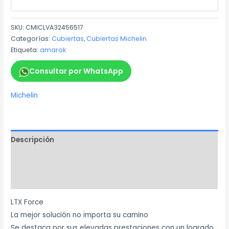
SKU:
CMICLVA32456517
Categorías:
Cubiertas
,
Cubiertas Michelin
Etiqueta:
amarok
Consultar por WhatsApp
Michelin
Descripción
Información adicional
Marca
LTX Force
La mejor solución no importa su camino
Se destaca por sus elevadas prestaciones con un logrado