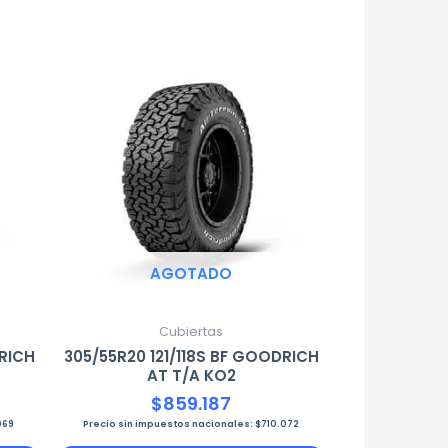
AGOTADO
Cubiertas
DRICH
305/55R20 121/118S BF GOODRICH
AT T/A KO2
$
859.187
069
Precio sin impuestos nacionales:
$
710.072