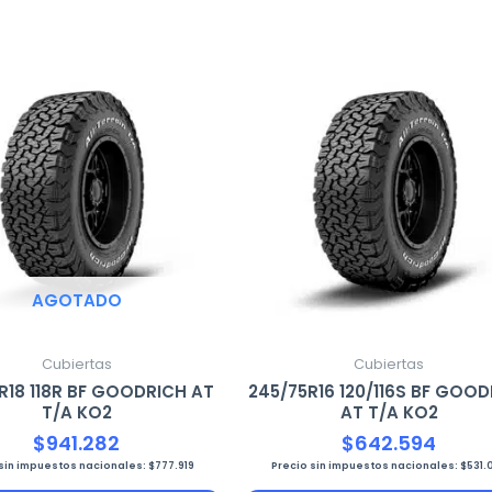
AGOTADO
Cubiertas
Cubiertas
5R18 118R BF GOODRICH AT
245/75R16 120/116S BF GOO
T/A KO2
AT T/A KO2
$
941.282
$
642.594
 sin impuestos nacionales:
$
777.919
Precio sin impuestos nacionales:
$
531.