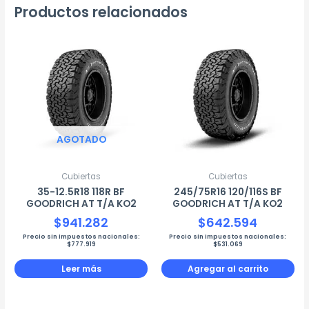
Productos relacionados
AGOTADO
Cubiertas
Cubiertas
35-12.5R18 118R BF
245/75R16 120/116S BF
GOODRICH AT T/A KO2
GOODRICH AT T/A KO2
$
941.282
$
642.594
Precio sin impuestos nacionales:
Precio sin impuestos nacionales:
$
777.919
$
531.069
Leer más
Agregar al carrito