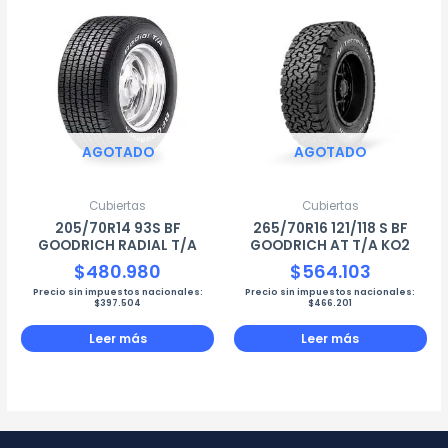
AGOTADO
AGOTADO
Cubiertas
Cubiertas
205/70R14 93S BF
265/70R16 121/118 S BF
GOODRICH RADIAL T/A
GOODRICH AT T/A KO2
$
480.980
$
564.103
Precio sin impuestos nacionales:
Precio sin impuestos nacionales:
$
397.504
$
466.201
Leer más
Leer más