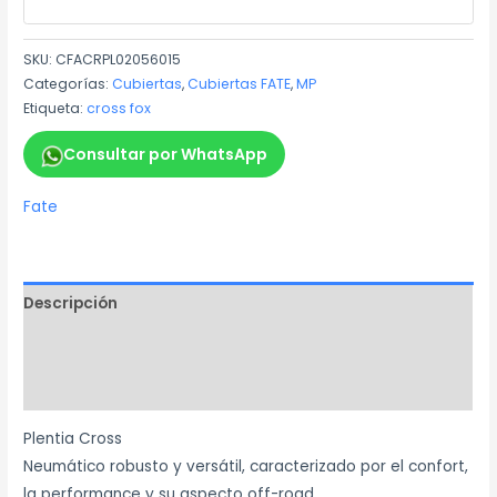
SKU:
CFACRPL02056015
Categorías:
Cubiertas
,
Cubiertas FATE
,
MP
Etiqueta:
cross fox
Consultar por WhatsApp
Fate
Descripción
Información adicional
Marca
Plentia Cross
Neumático robusto y versátil, caracterizado por el confort,
la performance y su aspecto off-road.