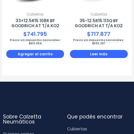
Cubiertas
Cubiertas
33×12.5R15 108R BF
35-12.5R15 113Q BF
GOODRICH AT T/A KO2
GOODRICH AT T/A KO2
$
741.795
$
717.877
Precio sin impuestos nacionales:
Precio sin impuestos nacionales:
$
613.054
$
593.287
Agregar al carrito
Leer más
Sobre Calzetta
Que podés encontrar
Neumáticos
Cubiertas