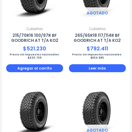
AGOTADO
Cubiertas
Cubiertas
215/70R16 100/97R BF
265/65R18 117/114R BF
GOODRICH AT T/A KO2
GOODRICH AT T/A KO2
$
521.230
$
792.411
Precio sin impuestos nacionales:
Precio sin impuestos nacionales:
$
430.769
$
654.885
Agregar al carrito
Leer más
AGOTADO