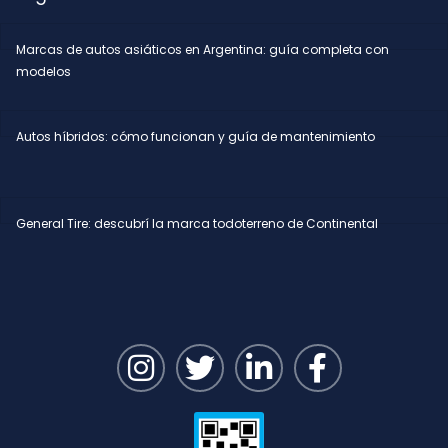
Marcas de autos asiáticos en Argentina: guía completa con
modelos
Autos híbridos: cómo funcionan y guía de mantenimiento
General Tire: descubrí la marca todoterreno de Continental
I
T
L
F
n
w
i
a
s
i
n
c