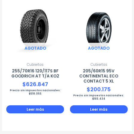
AGOTADO
AGOTADO
Cubiertas
Cubiertas
255/70R16 120/117S BF
205/60R15 95V
GOODRICH AT T/A KO2
CONTINENTAL ECO
CONTACT 5 XL
$
626.847
$
200.175
Precio sin impuestos nacionales:
$
518.055
Precio sin impuestos nacionales:
$
165.434
Leer más
Leer más