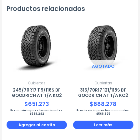
Productos relacionados
AGOTADO
Cubiertas
Cubiertas
245/70R17 119/116S BF
315/70R17 121/118S BF
GOODRICH AT T/A KO2
GOODRICH AT T/A KO2
$
651.273
$
688.278
Precio sin impuestos nacionales:
Precio sin impuestos nacionales:
$
538.242
$
568.825
Agregar al carrito
Leer más