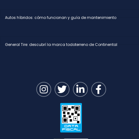
Autos híbridos: cómo funcionan y guía de mantenimiento
General Tire: descubrí la marca todoterreno de Continental
I
T
L
F
n
w
i
a
s
i
n
c
t
t
k
e
a
t
e
b
g
e
d
o