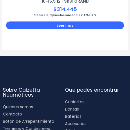
10-16.5 12T SKS1 GRAND
$
314.445
Precio sin impuestos nacionales:
$
259.872
Leer más
Sobre Calzetta
Que podés encontrar
Neumáticos
Cubiertas
Quienes somos
Llantas
Contacto
Baterías
Botón de Arrepentimiento
Accesorios
Términos y Condiciones