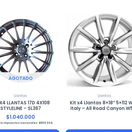
AGOTADO
Llantas
Llantas
 X4 LLANTAS 17D 4X108
Kit x4 Llantas 8×18″ 5×112
STYLELINE – SL367
Italy – All Road Canyon W
$
1.040.000
sin impuestos nacionales:
$
859.504