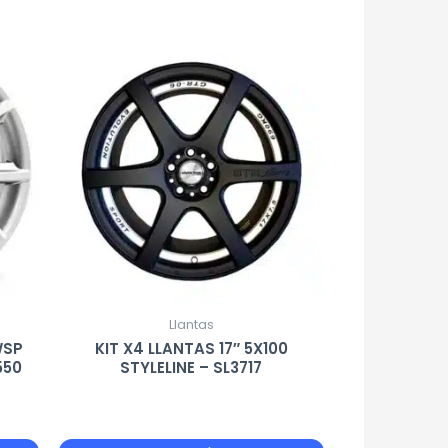
Llantas
 WSP
KIT X4 LLANTAS 17″ 5X100
550
STYLELINE – SL3717