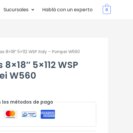
Sucursales
Hablá con un experto
0
tas 8×18″ 5×112 WSP Italy – Pompei W560
as 8×18″ 5×112 WSP
pei W560
 los métodos de pago