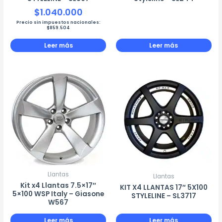
$
1.040.000
Precio sin impuestos nacionales:
$
859.504
Leer más
Leer más
Llantas
Llantas
Kit x4 Llantas 7.5×17″
KIT X4 LLANTAS 17″ 5X100
5×100 WSP Italy – Giasone
STYLELINE – SL3717
W567
Leer más
Leer más