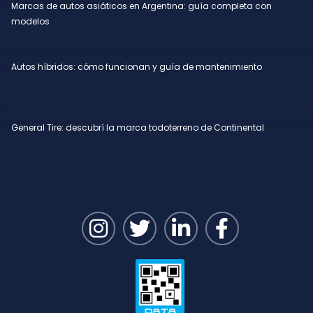
Marcas de autos asiáticos en Argentina: guía completa con
modelos
Autos híbridos: cómo funcionan y guía de mantenimiento
General Tire: descubrí la marca todoterreno de Continental
I
T
L
F
n
w
i
a
s
i
n
c
t
t
k
e
a
t
e
b