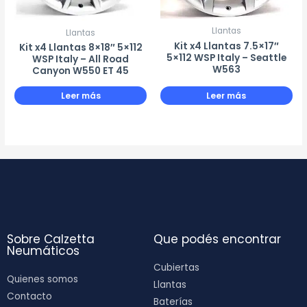
Llantas
Llantas
Kit x4 Llantas 7.5×17″
Kit x4 Llantas 8×18″ 5×112
5×112 WSP Italy – Seattle
WSP Italy – All Road
W563
Canyon W550 ET 45
Leer más
Leer más
Sobre Calzetta
Que podés encontrar
Neumáticos
Cubiertas
Quienes somos
Llantas
Contacto
Baterías