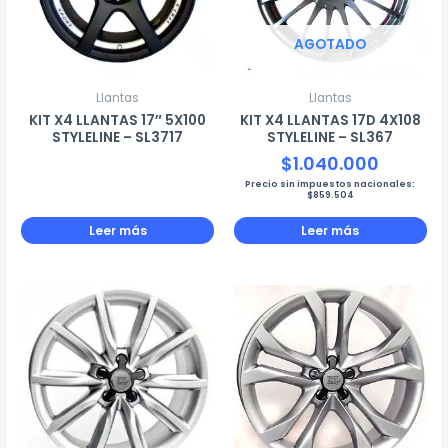
AGOTADO
Llantas
Llantas
KIT X4 LLANTAS 17″ 5X100
KIT X4 LLANTAS 17D 4X108
STYLELINE – SL3717
STYLELINE – SL367
$
1.040.000
Precio sin impuestos nacionales:
$
859.504
Leer más
Leer más