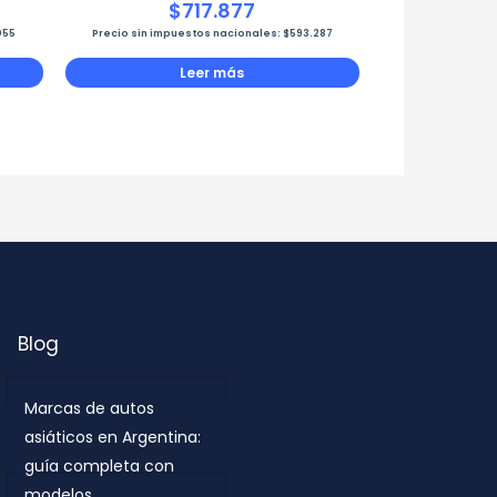
$
717.877
055
Precio sin impuestos nacionales:
$
593.287
Leer más
Blog
Marcas de autos
asiáticos en Argentina:
guía completa con
modelos