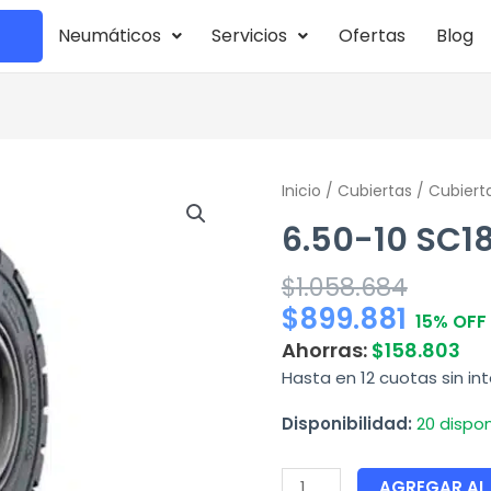
Neumáticos
Servicios
Ofertas
Blog
6.50-
Inicio
/
Cubiertas
/
Cubiert
10
6.50-10 SC1
SC18
ROBUST
$
1.058.684
cantidad
$
899.881
15% OFF
Ahorras:
$
158.803
Hasta en 12 cuotas sin in
Disponibilidad:
20 dispon
AGREGAR AL