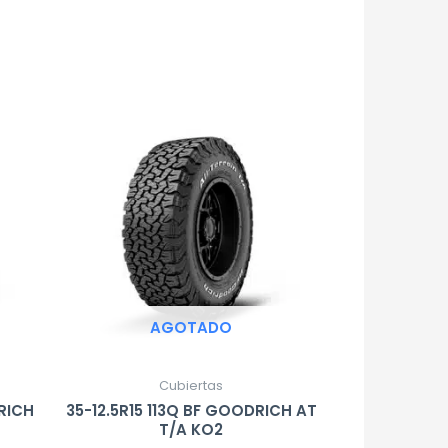
AGOTADO
Cubiertas
RICH
35-12.5R15 113Q BF GOODRICH AT
T/A KO2