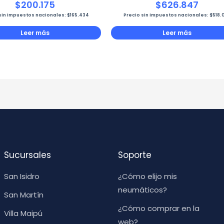
$
200.175
$
626.847
sin impuestos nacionales:
$
165.434
Precio sin impuestos nacionales:
$
518.
Leer más
Leer más
Sucursales
Soporte
San Isidro
¿Cómo elijo mis
neumáticos?
San Martín
¿Cómo comprar en la
Villa Maipú
web?