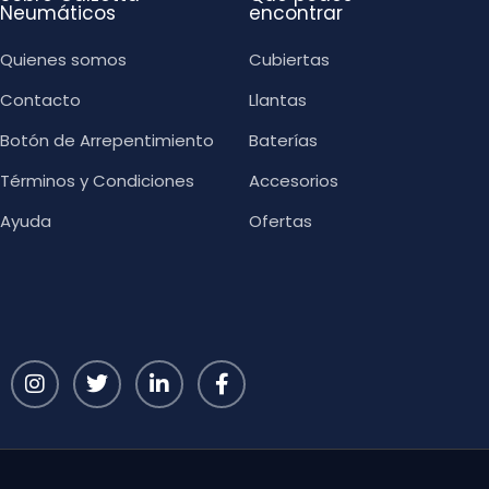
Neumáticos
encontrar
Quienes somos
Cubiertas
Contacto
Llantas
Botón de Arrepentimiento
Baterías
Términos y Condiciones
Accesorios
Ayuda
Ofertas
I
T
L
F
n
w
i
a
s
i
n
c
t
t
k
e
a
t
e
b
g
e
d
o
r
r
i
o