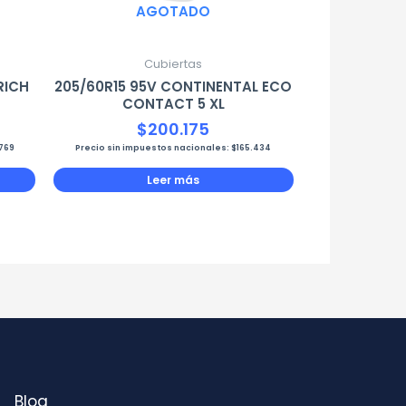
AGOTADO
Cubiertas
RICH
205/60R15 95V CONTINENTAL ECO
CONTACT 5 XL
$
200.175
769
Precio sin impuestos nacionales:
$
165.434
Leer más
Blog