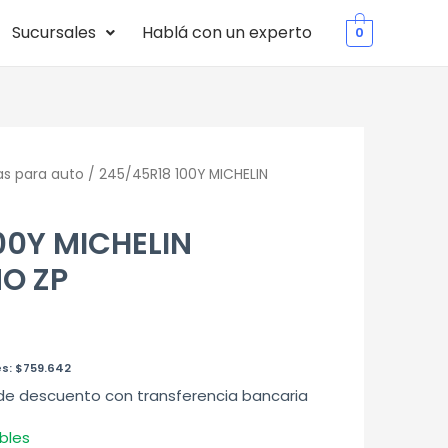
Sucursales
Hablá con un experto
0
as para auto
/ 245/45R18 100Y MICHELIN
00Y MICHELIN
O ZP
es:
$
759.642
de descuento con transferencia bancaria
bles