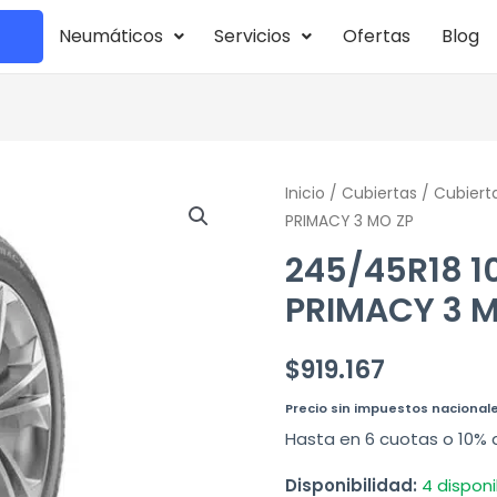
Neumáticos
Servicios
Ofertas
Blog
245/45R18
Inicio
/
Cubiertas
/
Cubiert
PRIMACY 3 MO ZP
100Y
MICHELIN
245/45R18 1
PRIMACY
PRIMACY 3 M
3
MO
$
919.167
ZP
cantidad
Precio sin impuestos nacional
Hasta en 6 cuotas o 10% 
Disponibilidad:
4 disponi