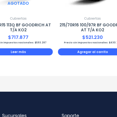
AGOTADO
Cubiertas
Cubiertas
5R15 113Q BF GOODRICH AT
215/70R16 100/97R BF GOOD
T/A KO2
AT T/A KO2
$
717.877
$
521.230
sin impuestos nacionales:
$
593.287
Precio sin impuestos nacionales:
$
430.
Leer más
Agregar al carrito
Sucursales
Soporte