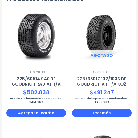
AGOTADO
Cubiertas
Cubiertas
225/60R14 94S BF
225/65R17 107/103S BF
GOODRICH RADIAL T/A
GOODRICH AT T/A KO2
$
502.038
$
491.247
Precio sin impuestos nacionales:
Precio sin impuestos nacionales:
$
414.907
$
405.989
Agregar al carrito
Leer más