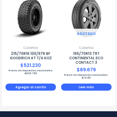
AGOTADO
Cubiertas
Cubiertas
215/70R16 100/97R BF
165/70R13 79T
GOODRICH AT T/A KO2
CONTINENTAL ECO
CONTACT 3
$
521.230
$
89.679
Precio sin impuestos nacionales:
$
430.769
Precio sin impuestos nacionales:
$
74.115
Agregar al carrito
Leer más