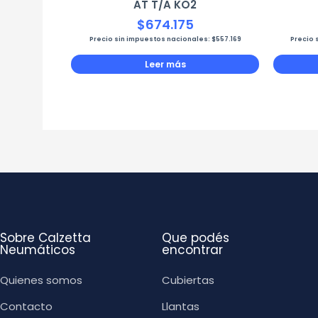
AT T/A KO2
$
674.175
Precio sin impuestos nacionales:
$
557.169
Precio 
Leer más
Sobre Calzetta
Que podés
Neumáticos
encontrar
Quienes somos
Cubiertas
Contacto
Llantas