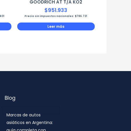
GOODRICH AT T/A KO2
$
951.933
401
Precio sin impuestos nacionales:
$
786.721
Leer más
Blog
Marcas de autos
asiáticos en Argentina:
guía completa con