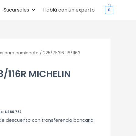
Sucursales
Hablá con un experto
0
as para camioneta
/ 225/75R16 118/116R
8/116R MICHELIN
es:
$
480.737
de descuento con transferencia bancaria