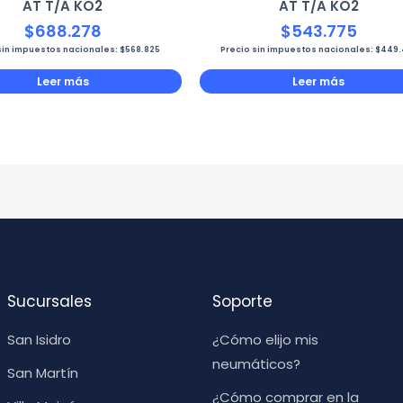
AT T/A KO2
AT T/A KO2
$
688.278
$
543.775
sin impuestos nacionales:
$
568.825
Precio sin impuestos nacionales:
$
449.
Leer más
Leer más
Sucursales
Soporte
San Isidro
¿Cómo elijo mis
neumáticos?
San Martín
¿Cómo comprar en la