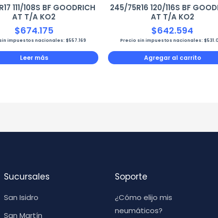
R17 111/108S BF GOODRICH
245/75R16 120/116S BF GOO
AT T/A KO2
AT T/A KO2
$
674.175
$
642.594
 sin impuestos nacionales:
$
557.169
Precio sin impuestos nacionales:
$
531.
Leer más
Agregar al carrito
Sucursales
Soporte
San Isidro
¿Cómo elijo mis
neumáticos?
San Martín