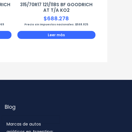
DRICH
315/70R17 121/118S BF GOODRICH
AT T/A KO2
$
688.278
069
Precio sin impuestos nacionales:
$
568.825
Leer más
Blog
Marcas de autos
asiáticos en Argentina: