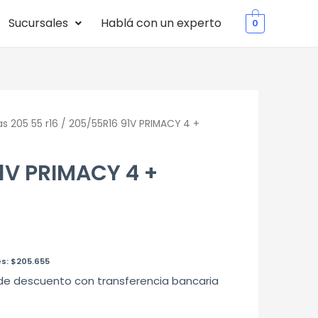
Sucursales
Hablá con un experto
0
s 205 55 r16
/ 205/55R16 91V PRIMACY 4 +
1V PRIMACY 4 +
es:
$
205.655
de descuento con transferencia bancaria