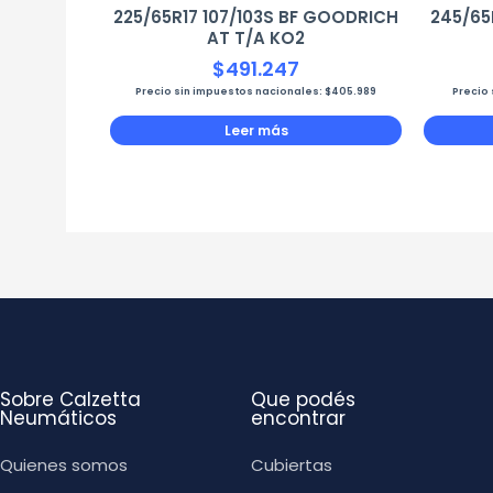
225/65R17 107/103S BF GOODRICH
245/65
AT T/A KO2
$
491.247
Precio sin impuestos nacionales:
$
405.989
Precio
Leer más
Sobre Calzetta
Que podés
Neumáticos
encontrar
Quienes somos
Cubiertas