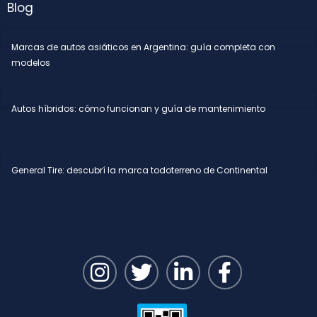
Blog
Marcas de autos asiáticos en Argentina: guía completa con
modelos
Autos híbridos: cómo funcionan y guía de mantenimiento
General Tire: descubrí la marca todoterreno de Continental
I
T
L
F
n
w
i
a
s
i
n
c