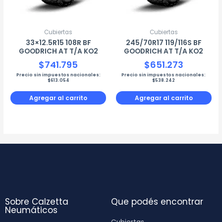
Cubiertas
Cubiertas
33×12.5R15 108R BF
245/70R17 119/116S BF
GOODRICH AT T/A KO2
GOODRICH AT T/A KO2
$
741.795
$
651.273
Precio sin impuestos nacionales:
Precio sin impuestos nacionales:
$
613.054
$
538.242
Agregar al carrito
Agregar al carrito
Sobre Calzetta
Que podés encontrar
Neumáticos