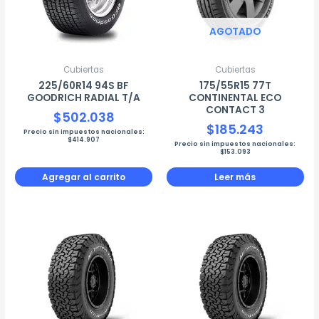
AGOTADO
Cubiertas
Cubiertas
225/60R14 94S BF
175/55R15 77T
GOODRICH RADIAL T/A
CONTINENTAL ECO
CONTACT 3
$
502.038
$
185.243
Precio sin impuestos nacionales:
$
414.907
Precio sin impuestos nacionales:
$
153.093
Agregar al carrito
Leer más