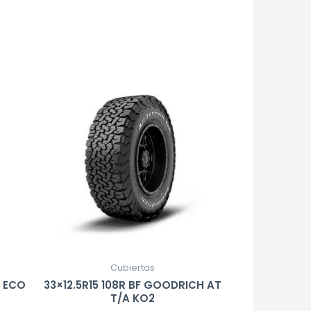
Cubiertas
L ECO
33×12.5R15 108R BF GOODRICH AT
T/A KO2