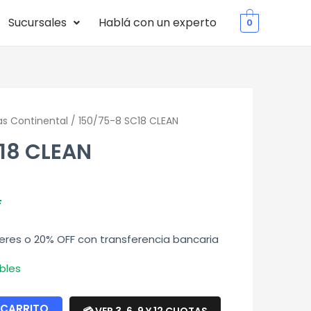
Sucursales
Hablá con un experto
0
as Continental
/ 150/75-8 SC18 CLEAN
18 CLEAN
F
teres o 20% OFF con transferencia bancaria
bles
 CARRITO
💳 VER 3, 6, 9 Y 12 CUOTAS