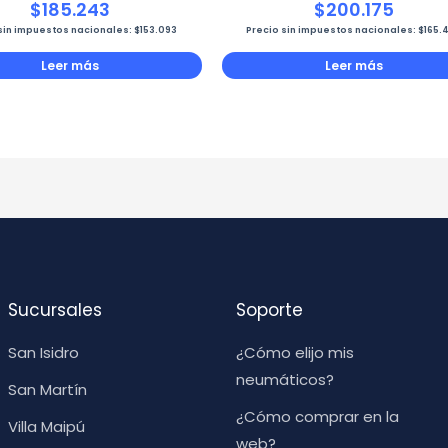
$
185.243
$
200.175
sin impuestos nacionales:
$
153.093
Precio sin impuestos nacionales:
$
165.
Leer más
Leer más
Sucursales
Soporte
San Isidro
¿Cómo elijo mis
neumáticos?
San Martín
¿Cómo comprar en la
Villa Maipú
web?