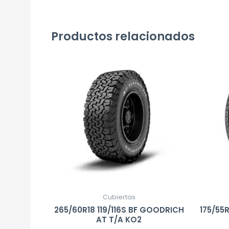
Productos relacionados
Cubiertas
265/60R18 119/116S BF GOODRICH
175/55
AT T/A KO2