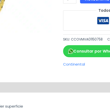
Todos
SKU:
CCOVMVA01150758
C
Consultar por Wh
Continental
ca
er superficie