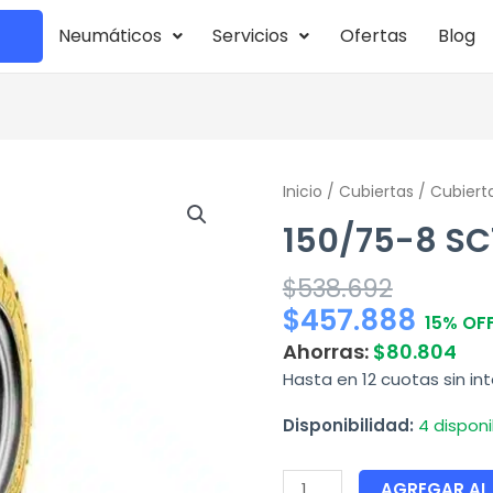
Neumáticos
Servicios
Ofertas
Blog
150/75-
Inicio
/
Cubiertas
/
Cubiert
8
150/75-8 SC
SC18
CLEAN
$
538.692
cantidad
$
457.888
15% OF
Ahorras:
$
80.804
Hasta en 12 cuotas sin in
Disponibilidad:
4 disponi
AGREGAR AL