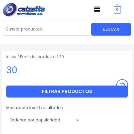
Ordenado
Ir
Menu
por
popularidad
0
al
contenido
Buscar
BUSCAR
por:
Inicio
/ Perfil del producto / 30
30
FILTRAR PRODUCTOS
Mostrando los 10 resultados