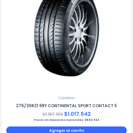
$1.197.109.
$1.017.542.
Cubiertas
275/30R21 98Y CONTINENTAL SPORT CONTACT 5
$
1.017.542
$
1.197.109
Precio sin impuestos nacionales:
$
840.944
Agregar al carrito