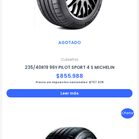
AGOTADO
Cubiertas
235/40R19 96Y PILOT SPORT 4 S MICHELIN
$
855.988
Precio sin impuestos nacionales:
$
707.428
Leer más
El
El
¡Oferta!
precio
precio
original
actual
era:
es: