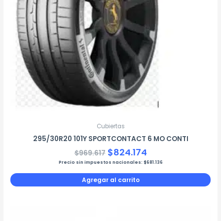
Cubiertas
295/30R20 101Y SPORTCONTACT 6 MO CONTI
$
824.174
$
969.617
Precio sin impuestos nacionales:
$
681.136
Agregar al carrito