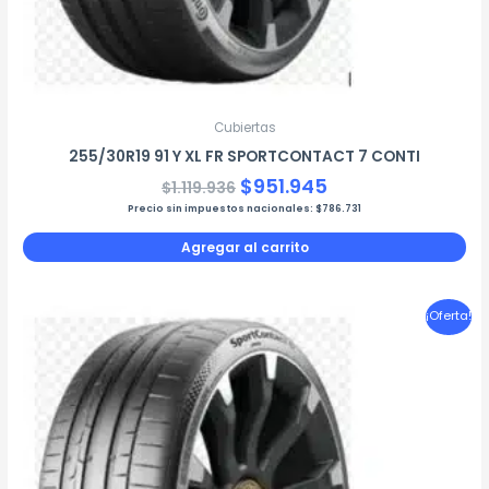
Cubiertas
255/30R19 91 Y XL FR SPORTCONTACT 7 CONTI
$
951.945
$
1.119.936
Precio sin impuestos nacionales:
$
786.731
Agregar al carrito
El
El
¡Oferta!
precio
precio
original
actual
era:
es:
$969.617.
$824.174.