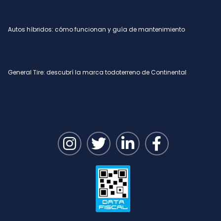
Autos híbridos: cómo funcionan y guía de mantenimiento
General Tire: descubrí la marca todoterreno de Continental
I
T
L
F
n
w
i
a
s
i
n
c
t
t
k
e
a
t
e
b
g
e
d
o