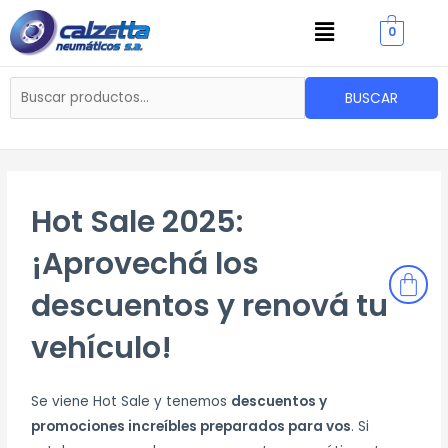
Ir
Menu
0
al
contenido
Buscar
BUSCAR
por:
Hot Sale 2025:
¡Aprovechá los
descuentos y renová tu
vehículo!
Se viene Hot Sale y tenemos
descuentos y
promociones increíbles preparados para vos
. Si