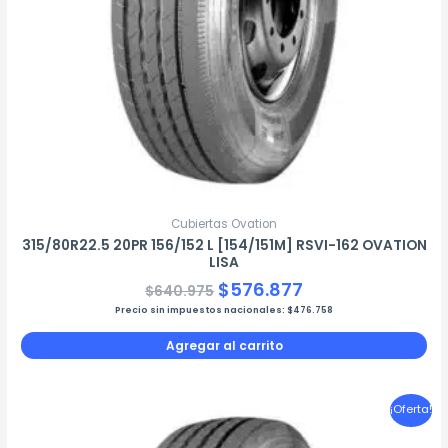
Cubiertas Ovation
315/80R22.5 20PR 156/152 L [154/151M] RSVI-162 OVATION
LISA
$
576.877
$
640.975
Precio sin impuestos nacionales:
$
476.758
Agregar al carrito
El
El
¡Oferta!
precio
precio