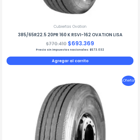
Cubiertas Ovation
385/65R22.5 20PR 160 K RSVI-162 OVATION LISA
$
693.369
$
770.410
Precio sin impuestos nacionales:
$
573.032
Agregar al carrito
El
El
¡Oferta!
precio
precio
original
actual
era:
es:
$640.975.
$576.877.