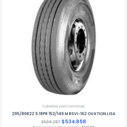
original
actual
era:
es:
$594.287.
$534.858.
Cubiertas para camiones
295/80R22.5 18PR 152/149 M RSVI-162 OVATION LISA
$
534.858
$
594.287