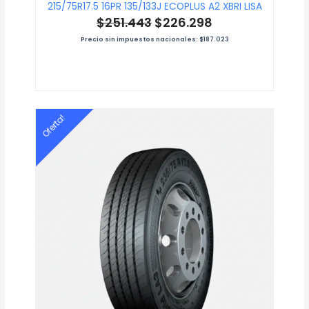
215/75R17.5 16PR 135/133J ECOPLUS A2 XBRI LISA
$
251.443
$
226.298
Precio sin impuestos nacionales:
$
187.023
El
El
Oferta!
precio
precio
original
actual
era:
es:
$689.291.
$585.897.