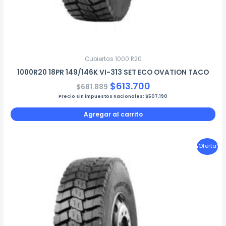
Cubiertas 1000 R20
1000R20 18PR 149/146K VI-313 SET ECO OVATION TACO
$
613.700
$
681.889
Precio sin impuestos nacionales:
$
507.190
Agregar al carrito
El
El
¡Oferta!
precio
precio
original
actual
era:
es:
$590.446.
$531.401.