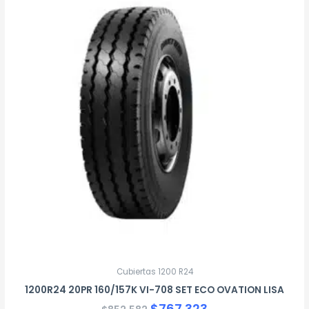
precio
precio
original
actual
era:
es:
$852.582.
$767.323.
Cubiertas 1200 R24
1200R24 20PR 160/157K VI-708 SET ECO OVATION LISA
$
767.323