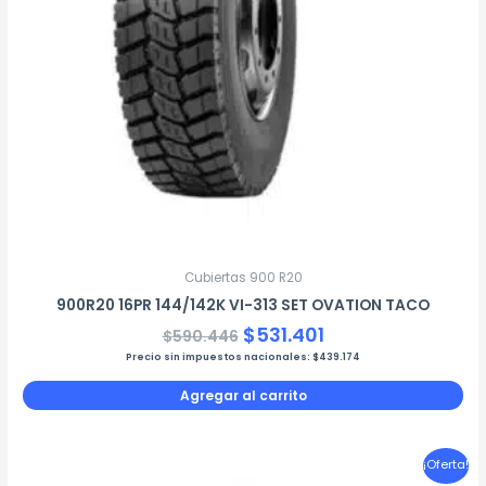
Cubiertas 900 R20
900R20 16PR 144/142K VI-313 SET OVATION TACO
$
531.401
$
590.446
Precio sin impuestos nacionales:
$
439.174
Agregar al carrito
El
El
¡Oferta!