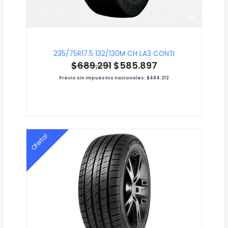
235/75R17.5 132/130M CH LA3 CONTI
$
689.291
$
585.897
Precio sin impuestos nacionales:
$
484.212
El
El
Oferta!
precio
precio
original
actual
era:
es:
$258.068.
$232.261.