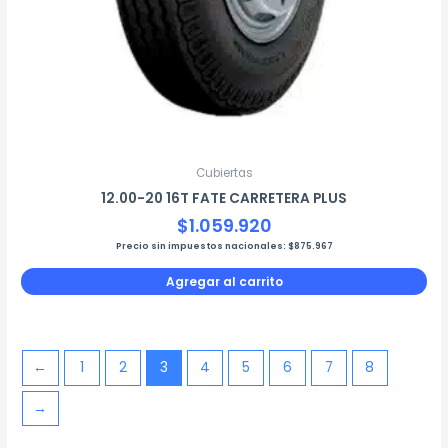
Cubiertas
12.00-20 16T FATE CARRETERA PLUS
$
1.059.920
Precio sin impuestos nacionales:
$
875.967
Agregar al carrito
←
1
2
3
4
5
6
7
8
→