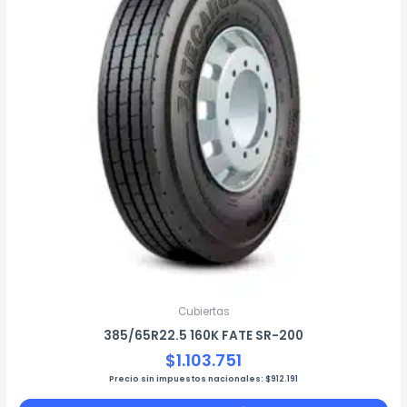
Cubiertas
385/65R22.5 160K FATE SR-200
$
1.103.751
Precio sin impuestos nacionales:
$
912.191