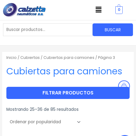
Ordenado
Ir
Menu
por
popularidad
0
al
contenido
Buscar
BUSCAR
por:
Inicio
/
Cubiertas
/
Cubiertas para camiones
/ Página 3
Cubiertas para camiones
FILTRAR PRODUCTOS
Mostrando 25–36 de 85 resultados