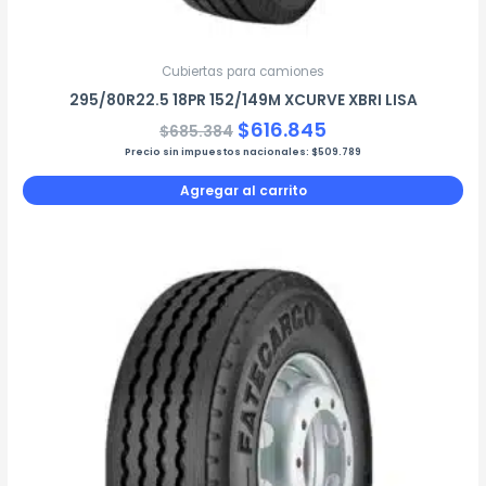
Cubiertas para camiones
295/80R22.5 18PR 152/149M XCURVE XBRI LISA
$
616.845
$
685.384
Precio sin impuestos nacionales:
$
509.789
Agregar al carrito