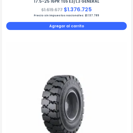
17.5-25 16PR TE6 E3/L3 GENERAL
$
1.376.725
$
1.619.677
Precio sin impuestos nacionales:
$
1.137.789
Agregar al carrito