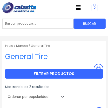
Ordenado
Ir
Menu
por
popularidad
0
al
contenido
Buscar
BUSCAR
por:
Inicio
/ Marcas / General Tire
General Tire
FILTRAR PRODUCTOS
Mostrando los 2 resultados