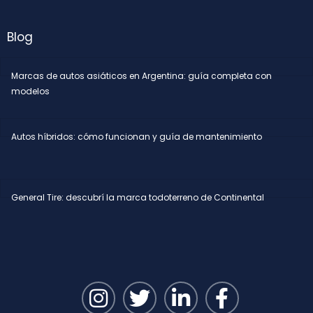
Blog
Marcas de autos asiáticos en Argentina: guía completa con
modelos
Autos híbridos: cómo funcionan y guía de mantenimiento
General Tire: descubrí la marca todoterreno de Continental
I
T
L
F
n
w
i
a