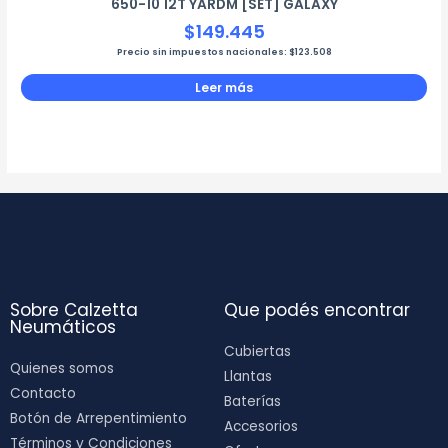
650-10 12T YARDM [SET] GALAXY
$
149.445
Precio sin impuestos nacionales:
$
123.508
Leer más
Sobre Calzetta
Que podés encontrar
Neumáticos
Cubiertas
Quienes somos
Llantas
Contacto
Baterías
Botón de Arrepentimiento
Accesorios
Términos y Condiciones