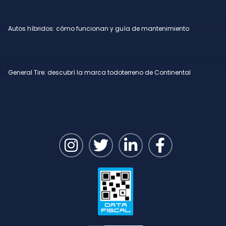
Autos híbridos: cómo funcionan y guía de mantenimiento
General Tire: descubrí la marca todoterreno de Continental
I
T
L
F
n
w
i
a
s
i
n
c
t
t
k
e
a
t
e
b
g
e
d
o