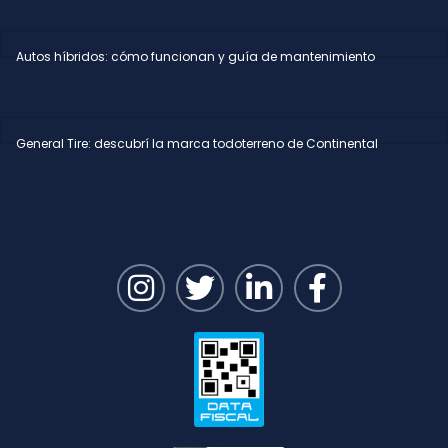
Autos híbridos: cómo funcionan y guía de mantenimiento
General Tire: descubrí la marca todoterreno de Continental
I
T
L
F
n
w
i
a
s
i
n
c
t
t
k
e
a
t
e
b
g
e
d
o