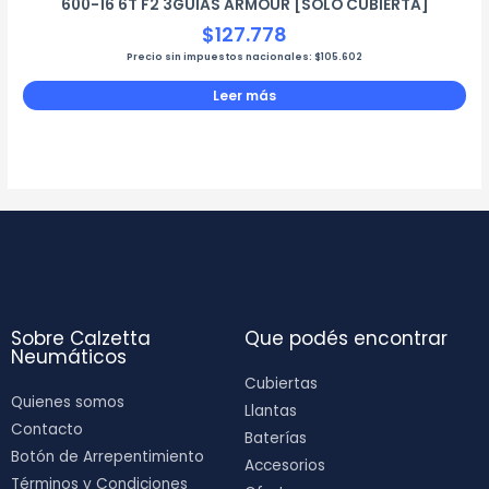
600-16 6T F2 3GUIAS ARMOUR [SOLO CUBIERTA]
$
127.778
Precio sin impuestos nacionales:
$
105.602
Leer más
Sobre Calzetta
Que podés encontrar
Neumáticos
Cubiertas
Quienes somos
Llantas
Contacto
Baterías
Botón de Arrepentimiento
Accesorios
Términos y Condiciones