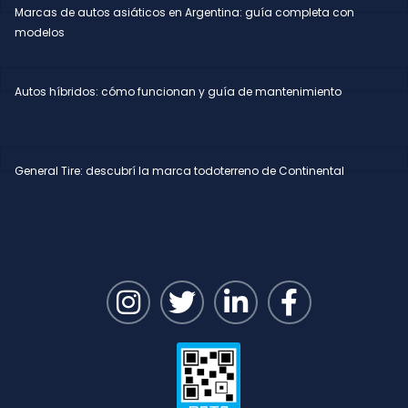
Marcas de autos asiáticos en Argentina: guía completa con
modelos
Autos híbridos: cómo funcionan y guía de mantenimiento
General Tire: descubrí la marca todoterreno de Continental
I
T
L
F
n
w
i
a
s
i
n
c
t
t
k
e
a
t
e
b