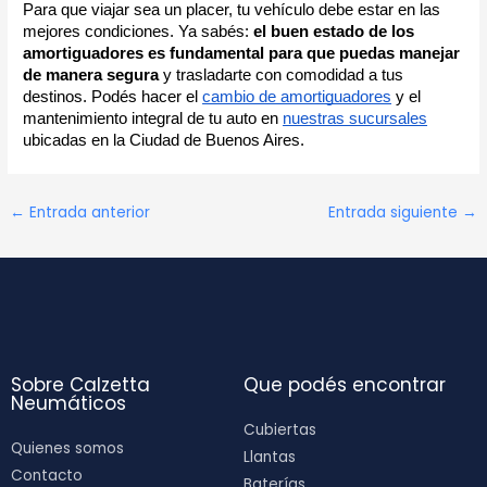
Para que viajar sea un placer, tu vehículo debe estar en las
mejores condiciones. Ya sabés:
el buen estado de los
amortiguadores es fundamental para que puedas manejar
de manera segura
y trasladarte con comodidad a tus
destinos. Podés hacer el
cambio de amortiguadores
y el
mantenimiento integral de tu auto en
nuestras sucursales
ubicadas en la Ciudad de Buenos Aires.
←
Entrada anterior
Entrada siguiente
→
Sobre Calzetta
Que podés encontrar
Neumáticos
Cubiertas
Quienes somos
Llantas
Contacto
Baterías